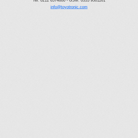
Tel: 0212 6374600 - GSM: 0533 9501161
info@toyotronic.com