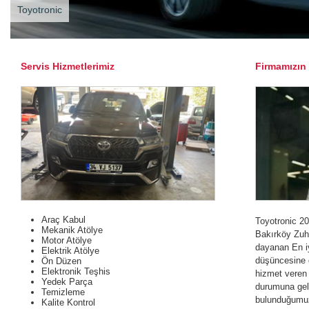
Toyotronic
Servis Hizmetlerimiz
Firmamızın
Araç Kabul
Toyotronic 2
Mekanik Atölye
Bakırköy Zuh
Motor Atölye
dayanan En iy
Elektrik Atölye
düşüncesine d
Ön Düzen
Elektronik Teşhis
hizmet veren 
Yedek Parça
durumuna geli
Temizleme
bulunduğumuz
Kalite Kontrol